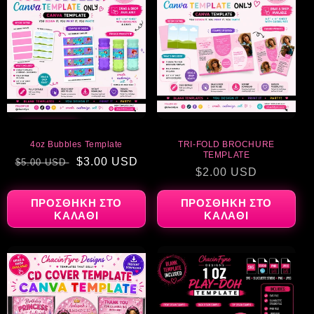
ΈΚΠΤΩΣΗ
4oz Bubbles Template
TRI-FOLD BROCHURE
TEMPLATE
Κανονική
Τιμή
$3.00 USD
$5.00 USD
Κανονική
$2.00 USD
τιμή
έκπτωσης
τιμή
ΠΡΟΣΘΉΚΗ ΣΤΟ
ΠΡΟΣΘΉΚΗ ΣΤΟ
ΚΑΛΆΘΙ
ΚΑΛΆΘΙ