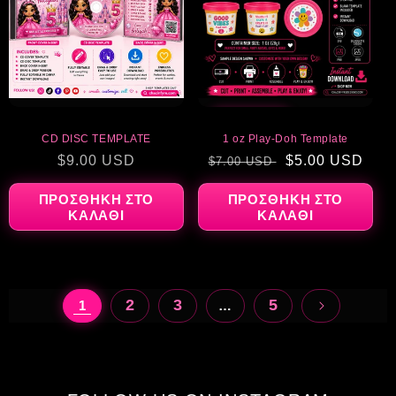
ΈΚΠΤΩΣΗ
CD DISC TEMPLATE
1 oz Play-Doh Template
Κανονική
$9.00 USD
Κανονική
Τιμή
$5.00 USD
$7.00 USD
τιμή
τιμή
έκπτωσης
ΠΡΟΣΘΉΚΗ ΣΤΟ
ΠΡΟΣΘΉΚΗ ΣΤΟ
ΚΑΛΆΘΙ
ΚΑΛΆΘΙ
2
3
5
1
…