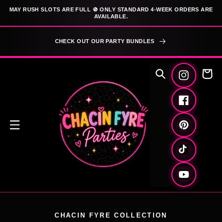
ΜΕΤΆΒΑΣΗ
MAY RUSH SLOTS ARE FULL 🚫 ONLY STANDARD 4-WEEK ORDERS ARE
ΣΤΟ
AVAILABLE.
ΠΕΡΙΕΧΌΜΕΝΟ
CHECK OUT OUR PARTY BUNDLES
Καλάθι
Instagram
Facebook
Pinterest
TikTok
YouTube
CHACIN FYRE COLLECTION