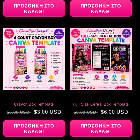
ΠΡΟΣΘΉΚΗ ΣΤΟ
ΠΡΟΣΘΉΚΗ ΣΤΟ
ΚΑΛΆΘΙ
ΚΑΛΆΘΙ
ΈΚΠΤΩΣΗ
ΈΚΠΤΩΣΗ
Crayon Box Template
Full Size Cereal Box Template
Κανονική
Τιμή
$3.00 USD
Κανονική
Τιμή
$6.00 USD
$6.00 USD
$8.00 USD
τιμή
έκπτωσης
τιμή
έκπτωσης
ΠΡΟΣΘΉΚΗ ΣΤΟ
ΠΡΟΣΘΉΚΗ ΣΤΟ
ΚΑΛΆΘΙ
ΚΑΛΆΘΙ