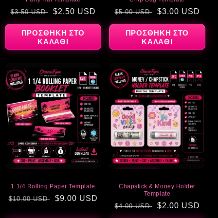
Κανονική
Τιμή
$2.50 USD
Κανονική
Τιμή
$3.00 USD
$3.50 USD
$5.00 USD
τιμή
έκπτωσης
τιμή
έκπτωσης
ΠΡΟΣΘΉΚΗ ΣΤΟ
ΠΡΟΣΘΉΚΗ ΣΤΟ
ΚΑΛΆΘΙ
ΚΑΛΆΘΙ
ΈΚΠΤΩΣΗ
ΈΚΠΤΩΣΗ
1 1/4 Rolling Paper Template
Chapstick & Money Holder
Template
Κανονική
Τιμή
$9.00 USD
$10.00 USD
Κανονική
Τιμή
$2.00 USD
$4.00 USD
τιμή
έκπτωσης
τιμή
έκπτωσης