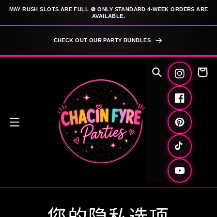
跳到内
MAY RUSH SLOTS ARE FULL 🚫 ONLY STANDARD 4-WEEK ORDERS ARE
容
AVAILABLE.
CHECK OUT OUR PARTY BUNDLES
购
物
Instagram
车
Facebook
Pinterest
TikTok
YouTube
您的隐私选项